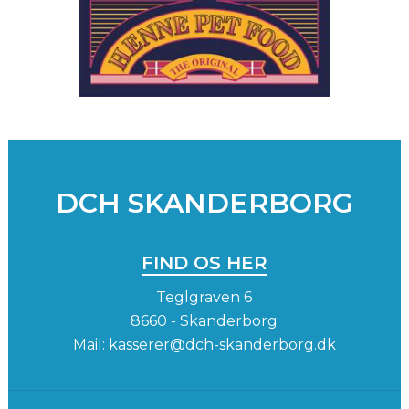
DCH SKANDERBORG
FIND OS HER
Teglgraven 6
8660 - Skanderborg
Mail:
kasserer@dch-skanderborg.dk