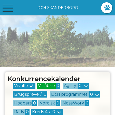
DCH SKANDERBORG
Konkurrencekalender
Vis alle
Vis åbne
0
Agility
0
Brugsprøve
/
0
DcH programmet
0
Hoopers
0
Nordisk
0
NoseWork
0
Rally
0
Kreds
4
/
0