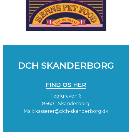
DCH SKANDERBORG
FIND OS HER
Teglgraven 6
8660 - Skanderborg
Mail:
kasserer@dch-skanderborg.dk