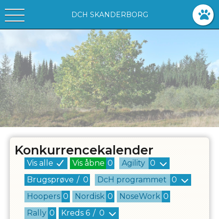
DCH SKANDERBORG
Konkurrencekalender
Vis alle
Vis åbne
0
Agility
0
Brugsprøve
/
0
DcH programmet
0
Hoopers
0
Nordisk
0
NoseWork
0
Rally
0
Kreds
6
/
0