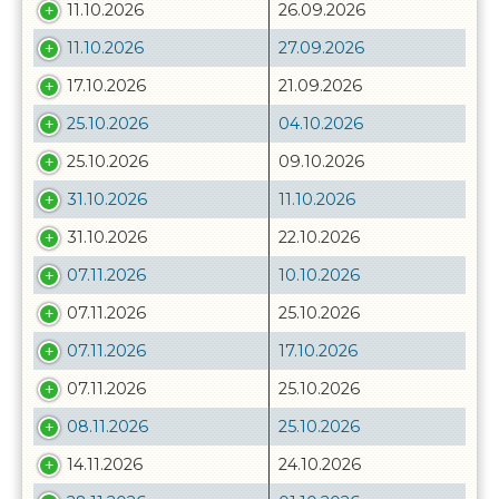
11.10.2026
26.09.2026
11.10.2026
27.09.2026
17.10.2026
21.09.2026
25.10.2026
04.10.2026
25.10.2026
09.10.2026
31.10.2026
11.10.2026
31.10.2026
22.10.2026
07.11.2026
10.10.2026
07.11.2026
25.10.2026
07.11.2026
17.10.2026
07.11.2026
25.10.2026
08.11.2026
25.10.2026
14.11.2026
24.10.2026