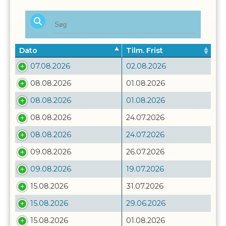
Dato
Tilm. Frist
07.08.2026
02.08.2026
08.08.2026
01.08.2026
08.08.2026
01.08.2026
08.08.2026
24.07.2026
08.08.2026
24.07.2026
09.08.2026
26.07.2026
09.08.2026
19.07.2026
15.08.2026
31.07.2026
15.08.2026
29.06.2026
15.08.2026
01.08.2026