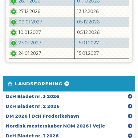
28.11.2026
01.10.2026
27.12.2026
13.12.2026
09.01.2027
05.12.2026
10.01.2027
05.12.2026
23.01.2027
15.01.2027
24.01.2027
15.01.2027
LANDSFORENING
DcH Bladet nr. 3 2026
DcH Bladet nr. 2 2026
DM 2026 i DcH Frederikshavn
Nordisk mesterskaber NOM 2026 i Vejle
DcH Bladet nr. 1 2026