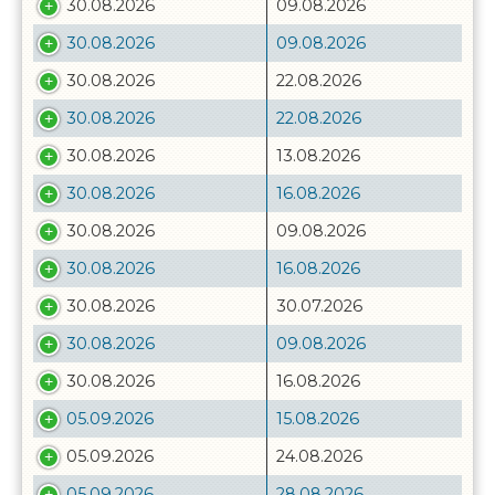
30.08.2026
09.08.2026
30.08.2026
09.08.2026
30.08.2026
22.08.2026
30.08.2026
22.08.2026
30.08.2026
13.08.2026
30.08.2026
16.08.2026
30.08.2026
09.08.2026
30.08.2026
16.08.2026
30.08.2026
30.07.2026
30.08.2026
09.08.2026
30.08.2026
16.08.2026
05.09.2026
15.08.2026
05.09.2026
24.08.2026
05.09.2026
28.08.2026