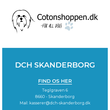
DCH SKANDERBORG
FIND OS HER
Teglgraven 6
8660 - Skanderborg
Mail:
kasserer@dch-skanderborg.dk