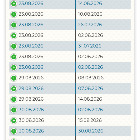
23.08.2026
14.08.2026
23.08.2026
10.08.2026
23.08.2026
26.07.2026
23.08.2026
02.08.2026
23.08.2026
31.07.2026
23.08.2026
02.08.2026
23.08.2026
02.08.2026
29.08.2026
08.08.2026
29.08.2026
07.08.2026
29.08.2026
14.08.2026
30.08.2026
02.08.2026
30.08.2026
15.08.2026
30.08.2026
30.08.2026